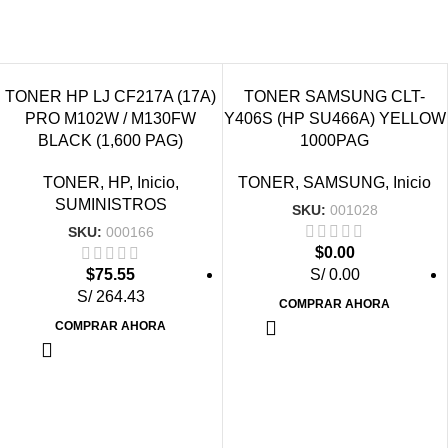
VENDIDO
VENDIDO
TONER HP LJ CF217A (17A)
TONER SAMSUNG CLT-
PRO M102W / M130FW
Y406S (HP SU466A) YELLOW
BLACK (1,600 PAG)
1000PAG
TONER
,
HP
,
Inicio
,
TONER
,
SAMSUNG
,
Inicio
SUMINISTROS
SKU:
001028
SKU:
000166
$
0.00
$
75.55
S/ 0.00
S/ 264.43
COMPRAR AHORA
COMPRAR AHORA