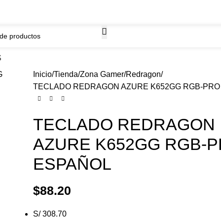
WhatsApp
ima.
968261184
S
Inicio
Tienda
Zona Gamer
Redragon
TECLADO REDRAGON AZURE K652GG RGB-PRO
TECLADO REDRAGON
AZURE K652GG RGB-
ESPAÑOL
$
88.20
S/ 308.70