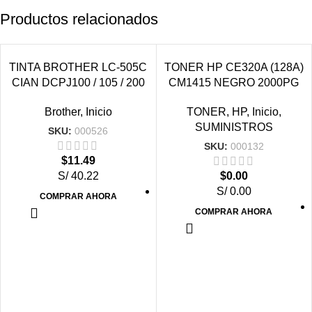
Productos relacionados
VENDIDO
VENDIDO
TINTA BROTHER LC-505C
TONER HP CE320A (128A)
CIAN DCPJ100 / 105 / 200
CM1415 NEGRO 2000PG
Brother
,
Inicio
TONER
,
HP
,
Inicio
,
SUMINISTROS
SKU:
000526
SKU:
000132
$
11.49
S/ 40.22
$
0.00
S/ 0.00
COMPRAR AHORA
COMPRAR AHORA