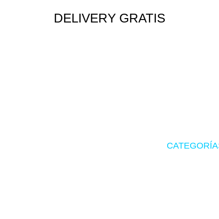
DELIVERY GRATIS
Envío rápido a todo el Perú
CATEGORÍA
Tu tienda de confianza en hardware,
Zona Gamer
suministros originales y periféricos
gamer.
Accesorios
Impresoras