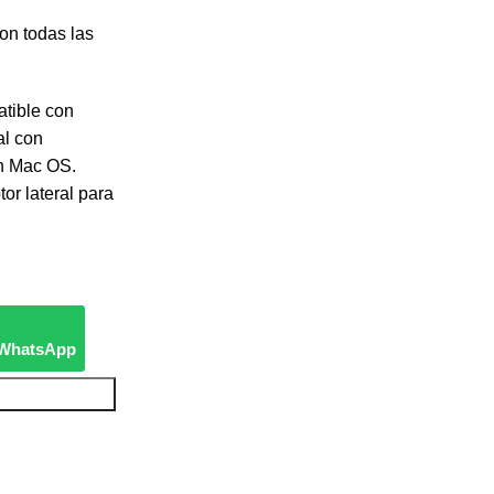
con todas las
tible con
al con
on Mac OS.
tor lateral para
e WhatsApp