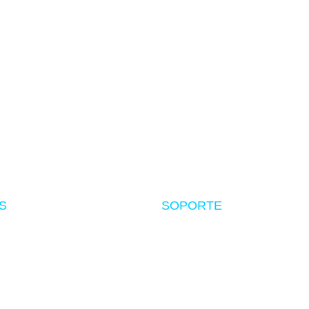
MÉTODOS DE PAGO
Tarjetas, transferencia y más
S
SOPORTE
Nosotros
Políticas de envío
Devoluciones