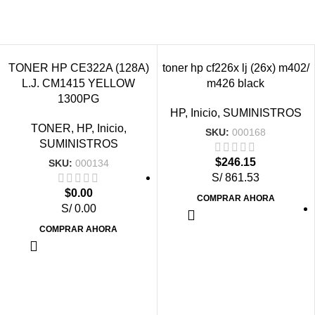
VENDIDO
VENDIDO
TONER HP CE322A (128A)
toner hp cf226x lj (26x) m402/
L.J. CM1415 YELLOW
m426 black
1300PG
HP
,
Inicio
,
SUMINISTROS
TONER
,
HP
,
Inicio
,
SKU:
000168
SUMINISTROS
$
246.15
SKU:
000134
S/ 861.53
$
0.00
COMPRAR AHORA
S/ 0.00
COMPRAR AHORA