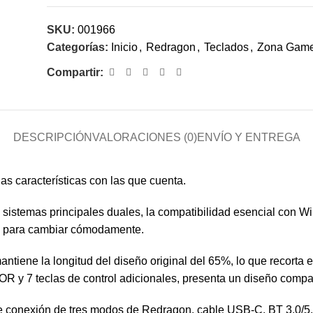
SKU:
001966
Categorías:
Inicio
,
Redragon
,
Teclados
,
Zona Gam
Compartir:
DESCRIPCIÓN
VALORACIONES (0)
ENVÍO Y ENTREGA
as características con las que cuenta.
sistemas principales duales, la compatibilidad esencial con 
eral para cambiar cómodamente.
ntiene la longitud del diseño original del 65%, lo que recorta
IOR y 7 teclas de control adicionales, presenta un diseño comp
e conexión de tres modos de Redragon, cable USB-C, BT 3.0/5