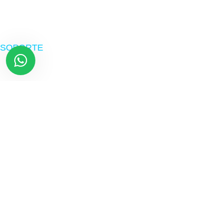
Suministros
Software
SOPORTE
Nosotros
Políticas de envío
Devoluciones
Preguntas frecuentes
Libro de reclamaciones
Términos y Condiciones
Términos de Garantía