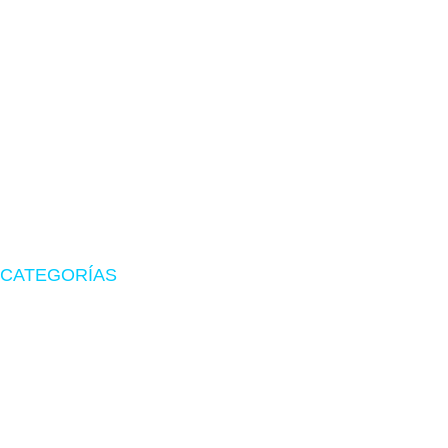
TIENDA EN LIMA
Visítanos en CyberPlaza
Tu tienda de confianza en hardware, suministros originales
y periféricos gamer.
CATEGORÍAS
Zona Gamer
Accesorios
Impresoras