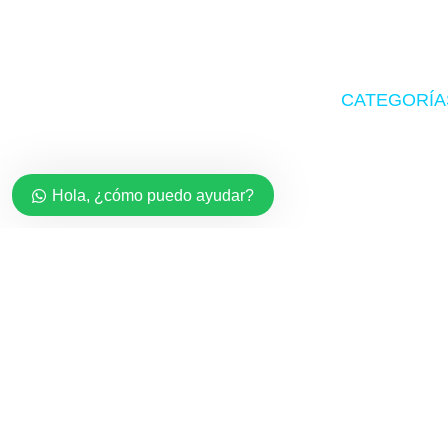
CATEGORÍA
Tu tienda de confianza en hardware,
Zona Gamer
suministros originales y periféricos
gamer.
Accesorios
Hola, ¿cómo puedo ayudar?
Impresoras
Suministros
Software