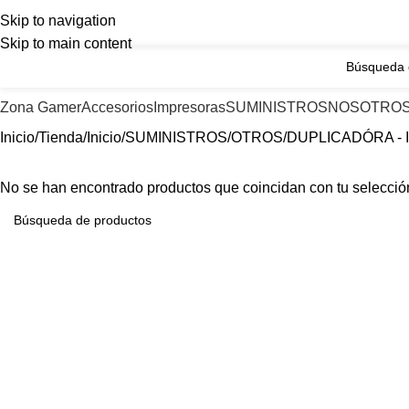
Skip to navigation
v. Inca Garcilaso de la vega 1348 int.1061 tienda 1A-149 - L
Skip to main content
Zona Gamer
Accesorios
Impresoras
SUMINISTROS
NOSOTRO
Inicio
Tienda
Inicio
SUMINISTROS
OTROS
DUPLICADÓRA - 
No se han encontrado productos que coincidan con tu selecció