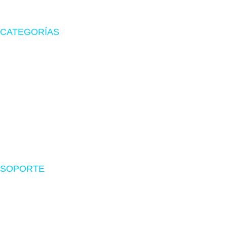
CATEGORÍAS
Zona Gamer
Accesorios
Impresoras
Suministros
Software
SOPORTE
Nosotros
Políticas de envío