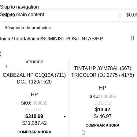
Skip to navigation
0
Skip to main content
Menú
$
0.0
Inicio
Tienda
Inicio
SUMINISTROS
TINTAS
HP
Vendido
TINTA HP 3YM78AL (667)
CABEZAL HP C1Q10A (711)
TRICOLOR (DJ 2775 / 4175)
DGJ T120/T520
HP
HP
SKU:
000886
SKU:
000855
$
13.42
$
310.69
S/ 46.97
S/ 1,087.42
COMPRAR AHORA
COMPRAR AHORA