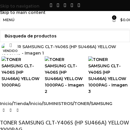
LO MEJOR EN
SUMINISTROS Y
Skip to navigation
ACCESORIOS
PARA TU SET UP
Skip to main content
0
MENÚ
$
0.0
Haga Click para agrandar
VENDIDO
Inicio
Tienda
Inicio
SUMINISTROS
TONER
SAMSUNG
TONER SAMSUNG CLT-Y406S (HP SU466A) YELLOW