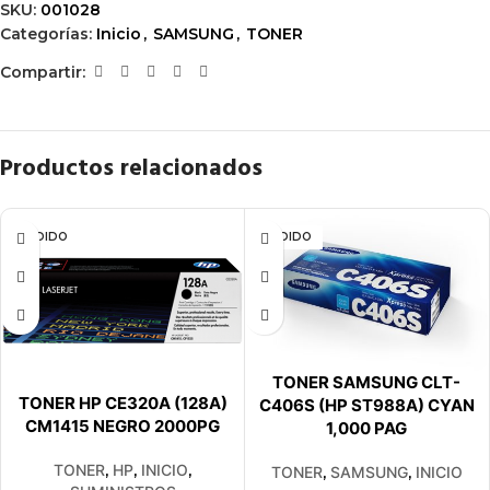
SKU:
001028
Categorías:
Inicio
,
SAMSUNG
,
TONER
Compartir:
Productos relacionados
VENDIDO
VENDIDO
TONER SAMSUNG CLT-
TONER HP CE320A (128A)
C406S (HP ST988A) CYAN
CM1415 NEGRO 2000PG
1,000 PAG
TONER
,
HP
,
INICIO
,
TONER
,
SAMSUNG
,
INICIO