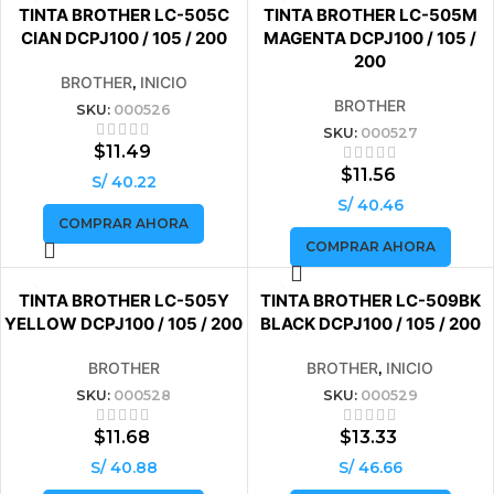
VENDIDO
VENDIDO
TINTA BROTHER LC-505C
TINTA BROTHER LC-505M
CIAN DCPJ100 / 105 / 200
MAGENTA DCPJ100 / 105 /
200
BROTHER
,
INICIO
BROTHER
SKU:
000526
SKU:
000527
$
11.49
$
11.56
S/ 40.22
S/ 40.46
COMPRAR AHORA
COMPRAR AHORA
VENDIDO
VENDIDO
TINTA BROTHER LC-505Y
TINTA BROTHER LC-509BK
YELLOW DCPJ100 / 105 / 200
BLACK DCPJ100 / 105 / 200
BROTHER
BROTHER
,
INICIO
SKU:
000528
SKU:
000529
$
11.68
$
13.33
S/ 40.88
S/ 46.66