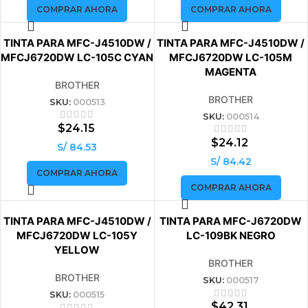
COMPRAR AHORA
COMPRAR AHORA
VENDIDO
VENDIDO
TINTA PARA MFC-J4510DW /
TINTA PARA MFC-J4510DW /
MFCJ6720DW LC-105C CYAN
MFCJ6720DW LC-105M
MAGENTA
BROTHER
BROTHER
SKU:
000513
SKU:
000514
$
24.15
$
24.12
S/ 84.53
S/ 84.42
COMPRAR AHORA
COMPRAR AHORA
VENDIDO
VENDIDO
TINTA PARA MFC-J4510DW /
TINTA PARA MFC-J6720DW
MFCJ6720DW LC-105Y
LC-109BK NEGRO
YELLOW
BROTHER
BROTHER
SKU:
000517
SKU:
000515
$
42.31