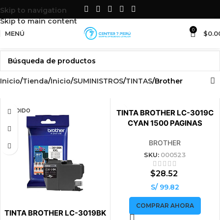
LO MEJOR EN
SUMINISTROS Y
Skip to navigation
ACCESORIOS
PARA TU SET UP
Skip to main content
0
MENÚ
$
0.0
Inicio
Tienda
Inicio
SUMINISTROS
TINTAS
Brother
VENDIDO
VENDIDO
TINTA BROTHER LC-3019C
CYAN 1500 PAGINAS
BROTHER
SKU:
000523
$
28.52
S/ 99.82
COMPRAR AHORA
TINTA BROTHER LC-3019BK