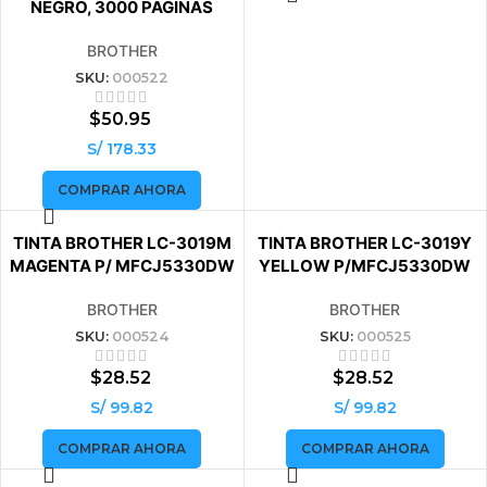
NEGRO, 3000 PAGINAS
BROTHER
SKU:
000522
$
50.95
S/ 178.33
COMPRAR AHORA
VENDIDO
VENDIDO
TINTA BROTHER LC-3019M
TINTA BROTHER LC-3019Y
MAGENTA P/ MFCJ5330DW
YELLOW P/MFCJ5330DW
BROTHER
BROTHER
SKU:
000524
SKU:
000525
$
28.52
$
28.52
S/ 99.82
S/ 99.82
COMPRAR AHORA
COMPRAR AHORA