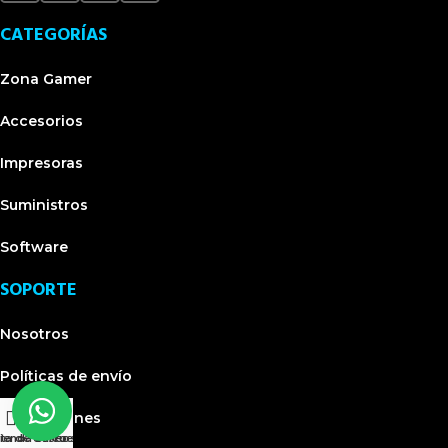
CATEGORÍAS
Zona Gamer
Accesorios
Impresoras
Suministros
Software
SOPORTE
Nosotros
Políticas de envío
0
Devoluciones
sta de deseos
ienda
Carro
Mi cuenta