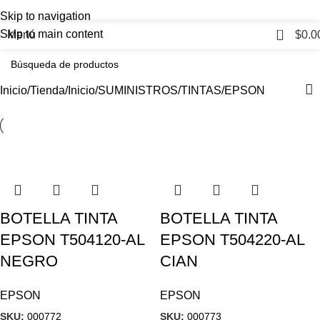
Skip to navigation
0
Skip to main content
Menú
$
0.0
Inicio
Tienda
Inicio
SUMINISTROS
TINTAS
EPSON
BOTELLA TINTA
BOTELLA TINTA
EPSON T504120-AL
EPSON T504220-AL
NEGRO
CIAN
EPSON
EPSON
SKU:
000772
SKU:
000773