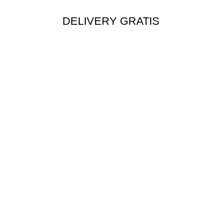
DELIVERY GRATIS
Envío rápido a todo el Perú
MÉTODOS DE PAGO