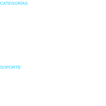
CATEGORÍAS
Zona Gamer
Accesorios
Impresoras
Suministros
Software
SOPORTE
Nosotros
Políticas de envío
Devoluciones