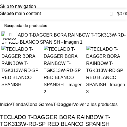
Skip to navigation
0
Skip to main content
Menú
$
0.0
Haga Click para agrandar
VENDIDO
Inicio
Tienda
Zona Gamer
T-Dagger
Volver a los productos
TECLADO T-DAGGER BORA RAINBOW T-
TGK313W-RD-SP RED BLANCO SPANISH