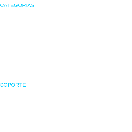
CATEGORÍAS
Zona Gamer
Accesorios
Impresoras
Suministros
Software
SOPORTE
Nosotros
Políticas de envío
Devoluciones