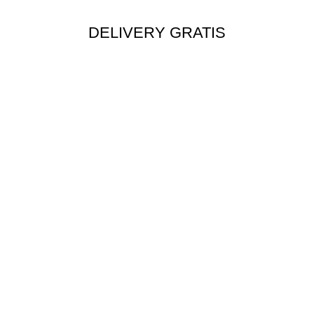
DELIVERY GRATIS
Envío rápido a todo el Perú
MÉTODOS DE PAGO