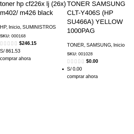
toner hp cf226x lj (26x)
TONER SAMSUNG
m402/ m426 black
CLT-Y406S (HP
SU466A) YELLOW
HP
,
Inicio
,
SUMINISTROS
1000PAG
SKU:
000168
$
246.15
TONER
,
SAMSUNG
,
Inicio
S/ 861.53
SKU:
001028
comprar ahora
$
0.00
S/ 0.00
comprar ahora