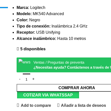
Marca:
Logitech
Modelo:
MK540 Advanced
Color:
Negro
Tipo de conexión:
Inalámbrica 2.4 GHz
Receptor:
USB Unifying
Alcance inalámbrico:
Hasta 10 metros
5 disponibles
Ventas / Preguntas de preventa
¿Necesitas ayuda? Contáctenos a través d
COMPRAR AHORA
COTIZAR VIA WHATSSAP
Add to compare
Añadir a lista de deseos