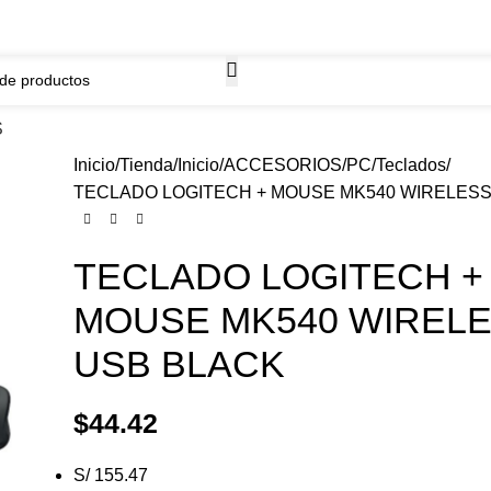
WhatsApp
ima.
968261184
S
Inicio
Tienda
Inicio
ACCESORIOS
PC
Teclados
TECLADO LOGITECH + MOUSE MK540 WIRELESS
TECLADO LOGITECH +
MOUSE MK540 WIREL
USB BLACK
$
44.42
S/ 155.47