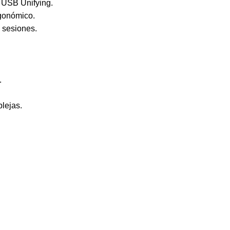
 USB Unifying.
gonómico.
 sesiones.
.
lejas.