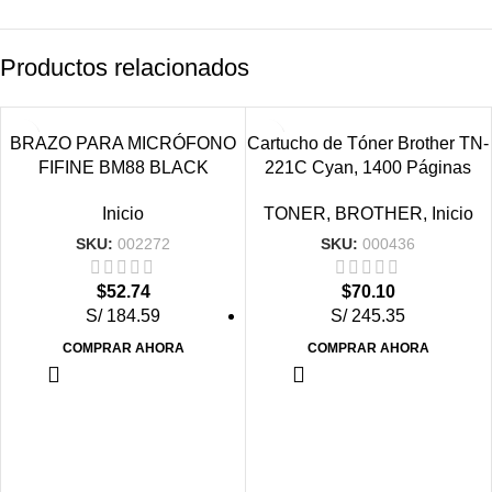
Productos relacionados
VENDIDO
BRAZO PARA MICRÓFONO
Cartucho de Tóner Brother TN-
FIFINE BM88 BLACK
221C Cyan, 1400 Páginas
Inicio
TONER
,
BROTHER
,
Inicio
SKU:
002272
SKU:
000436
$
52.74
$
70.10
S/ 184.59
S/ 245.35
COMPRAR AHORA
COMPRAR AHORA