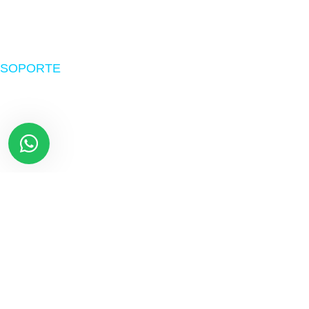
Suministros
Software
SOPORTE
Nosotros
Políticas de envío
Devoluciones
Preguntas frecuentes
Libro de reclamaciones
Términos y Condiciones
Términos de Garantía