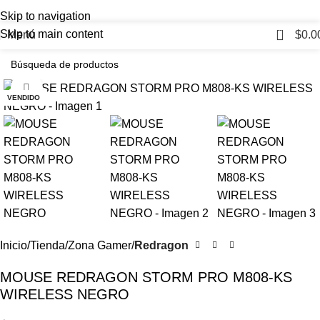
Skip to navigation
0
Skip to main content
Menú
$
0.0
Haga Click para agrandar
VENDIDO
Inicio
Tienda
Zona Gamer
Redragon
MOUSE REDRAGON STORM PRO M808-KS
WIRELESS NEGRO