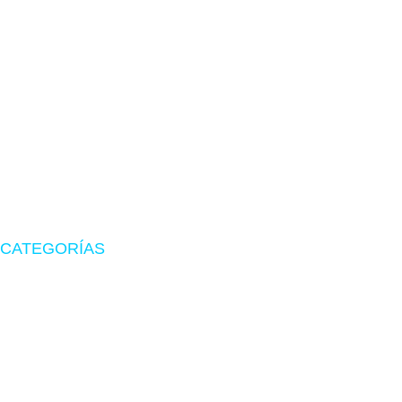
TIENDA EN LIMA
Visítanos en CyberPlaza
Tu tienda de confianza en hardware, suministros originales
y periféricos gamer.
CATEGORÍAS
Zona Gamer
Accesorios
Impresoras