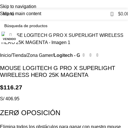
Skip to navigation
0
Skip to main content
Menú
$
0.0
Haga Click para agrandar
VENDIDO
Inicio
Tienda
Zona Gamer
Logitech - G
MOUSE LOGITECH G PRO X SUPERLIGHT
WIRELESS HERO 25K MAGENTA
$
116.27
S/ 406.95
ZERØ OPOSICIÓN
Elimina todos los obstáculos para ganar con nuestro mouse