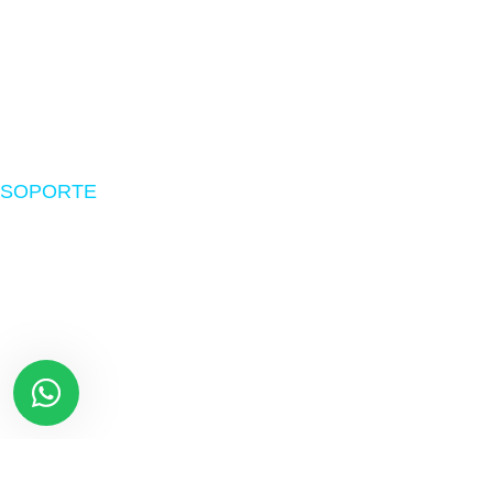
Impresoras
Suministros
Software
SOPORTE
Nosotros
Políticas de envío
Devoluciones
Preguntas frecuentes
Libro de reclamaciones
Términos y Condiciones