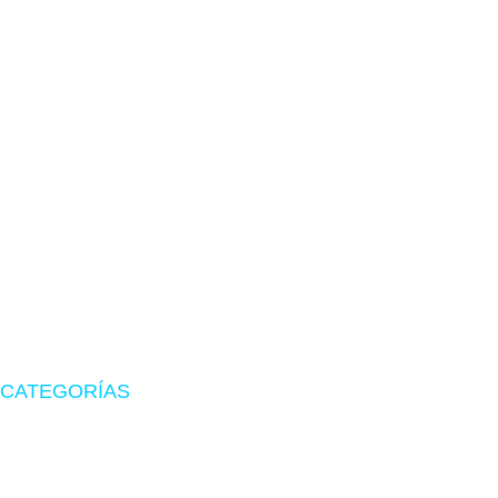
TIENDA EN LIMA
Visítanos en CyberPlaza
Tu tienda de confianza en hardware, suministros originales
y periféricos gamer.
CATEGORÍAS
Zona Gamer
Accesorios