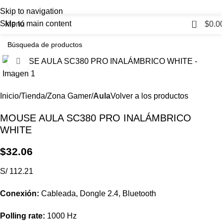
Skip to navigation
0
Skip to main content
Menú
$
0.0
Haga Click para agrandar
Inicio
Tienda
Zona Gamer
Aula
Volver a los productos
MOUSE AULA SC380 PRO INALÁMBRICO
WHITE
$
32.06
S/ 112.21
Conexión:
Cableada, Dongle 2.4, Bluetooth
Polling rate:
1000 Hz