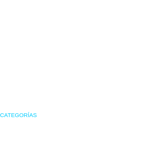
TIENDA EN LIMA
Visítanos en CyberPlaza
Tu tienda de confianza en hardware, suministros originales
y periféricos gamer.
CATEGORÍAS
Zona Gamer