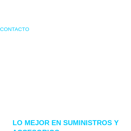
Términos y Condiciones
Términos de Garantía
CONTACTO
Dirección:
Av. Inca Garcilaso de la vega 1348 int.1061 tienda
1A-149 – Lima.
Email:
ventas@center7.com.pe
Telf:
(+51) 968 261 184
Copyright 2021 Center 7. Derechos Reservados
LO MEJOR EN
SUMINISTROS Y