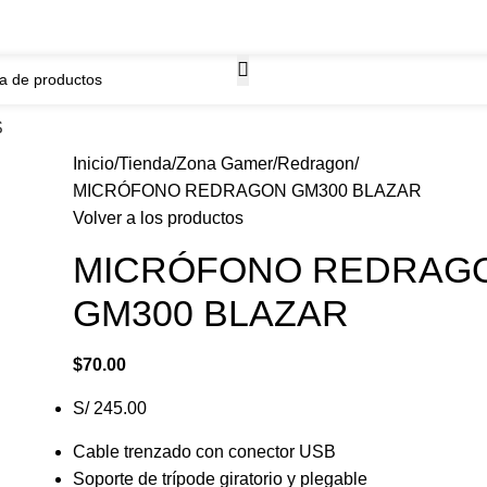
WhatsApp
ima.
968261184
S
Inicio
Tienda
Zona Gamer
Redragon
MICRÓFONO REDRAGON GM300 BLAZAR
Volver a los productos
MICRÓFONO REDRAG
GM300 BLAZAR
$
70.00
S/ 245.00
Cable trenzado con conector USB
Soporte de trípode giratorio y plegable