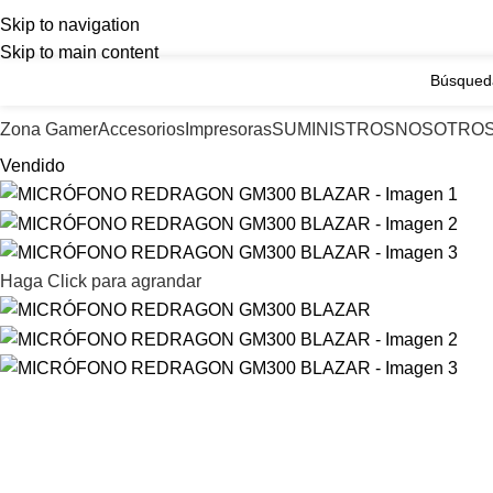
Skip to navigation
v. Inca Garcilaso de la vega 1348 int.1061 tienda 1A-149 - L
Skip to main content
Zona Gamer
Accesorios
Impresoras
SUMINISTROS
NOSOTRO
Vendido
Haga Click para agrandar