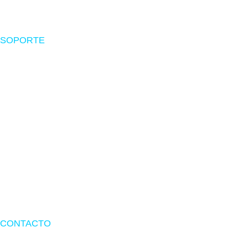
Software
SOPORTE
Nosotros
Políticas de envío
Devoluciones
Preguntas frecuentes
Libro de reclamaciones
Términos y Condiciones
Términos de Garantía
CONTACTO