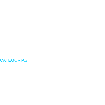
TIENDA EN LIMA
Visítanos en CyberPlaza
Tu tienda de confianza en hardware, suministros originales
y periféricos gamer.
CATEGORÍAS
Zona Gamer
Accesorios
Impresoras
Suministros