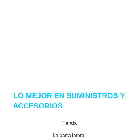
Dirección:
Av. Inca Garcilaso de la vega 1348 int.1061 tienda
1A-149 – Lima.
Email:
ventas@center7.com.pe
Telf:
(+51) 968 261 184
Copyright 2021 Center 7. Derechos Reservados
LO MEJOR EN
SUMINISTROS Y
ACCESORIOS
PARA TU SET UP
Tienda
La barra lateral