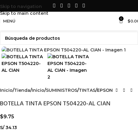
LO MEJOR EN
SUMINISTROS Y
Skip to navigation
ACCESORIOS
PARA TU SET UP
Skip to main content
0
MENÚ
$
0.0
Haga Click para agrandar
Inicio
Tienda
Inicio
SUMINISTROS
TINTAS
EPSON
BOTELLA TINTA EPSON T504220-AL CIAN
$
9.75
S/ 34.13