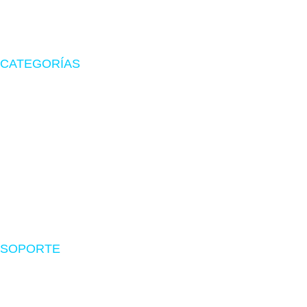
y periféricos gamer.
CATEGORÍAS
Zona Gamer
Accesorios
Impresoras
Suministros
Software
SOPORTE
Nosotros