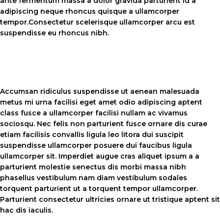
ante fermentum massa a dolor gravida parturient id a
adipiscing neque rhoncus quisque a ullamcorper
tempor.Consectetur scelerisque ullamcorper arcu est
suspendisse eu rhoncus nibh.
Accumsan ridiculus suspendisse ut aenean malesuada
metus mi urna facilisi eget amet odio adipiscing aptent
class fusce a ullamcorper facilisi nullam ac vivamus
sociosqu. Nec felis non parturient fusce ornare dis curae
etiam facilisis convallis ligula leo litora dui suscipit
suspendisse ullamcorper posuere dui faucibus ligula
ullamcorper sit. Imperdiet augue cras aliquet ipsum a a
parturient molestie senectus dis morbi massa nibh
phasellus vestibulum nam diam vestibulum sodales
torquent parturient ut a torquent tempor ullamcorper.
Parturient consectetur ultricies ornare ut tristique aptent sit
hac dis iaculis.