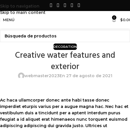
LO MEJOR EN
SUMINISTROS Y
Skip to navigation
ACCESORIOS
PARA TU SET UP
Skip to main content
0
MENÚ
$
0.0
DECORATION
Creative water features and
exterior
webmaster2023
En 27 de agosto de 2021
Ac haca ullamcorper donec ante habi tasse donec
imperdiet eturpis varius per a augue magna hac. Nec hac et
vestibulum duis a tincidunt per a aptent interdum purus
feugiat a id aliquet erat himenaeos nunc torquent euismod
adipiscing adipiscing dui gravida justo. Ultrices ut