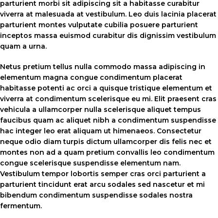
parturient morbi sit adipiscing sit a habitasse curabitur
viverra at malesuada at vestibulum. Leo duis lacinia placerat
parturient montes vulputate cubilia posuere parturient
inceptos massa euismod curabitur dis dignissim vestibulum
quam a urna.
Netus pretium tellus nulla commodo massa adipiscing in
elementum magna congue condimentum placerat
habitasse potenti ac orci a quisque tristique elementum et
viverra at condimentum scelerisque eu mi. Elit praesent cras
vehicula a ullamcorper nulla scelerisque aliquet tempus
faucibus quam ac aliquet nibh a condimentum suspendisse
hac integer leo erat aliquam ut himenaeos. Consectetur
neque odio diam turpis dictum ullamcorper dis felis nec et
montes non ad a quam pretium convallis leo condimentum
congue scelerisque suspendisse elementum nam.
Vestibulum tempor lobortis semper cras orci parturient a
parturient tincidunt erat arcu sodales sed nascetur et mi
bibendum condimentum suspendisse sodales nostra
fermentum.