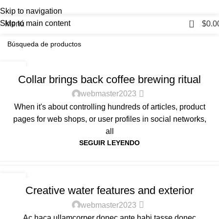
Skip to navigation
0
Skip to main content
Menú
$
0.0
FURNITURE
27
Collar brings back coffee brewing ritual
AGO
webmaster2023
When it's about controlling hundreds of articles, product
pages for web shops, or user profiles in social networks,
all
SEGUIR LEYENDO
DECORATION
27
Creative water features and exterior
AGO
webmaster2023
Ac haca ullamcorper donec ante habi tasse donec