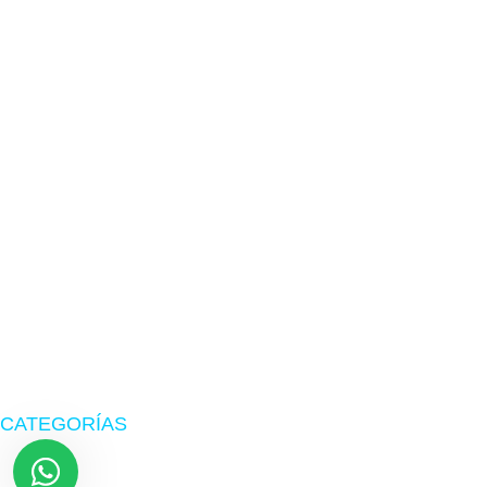
TIENDA EN LIMA
Visítanos en CyberPlaza
Tu tienda de confianza en hardware, suministros originales
y periféricos gamer.
CATEGORÍAS
Zona Gamer