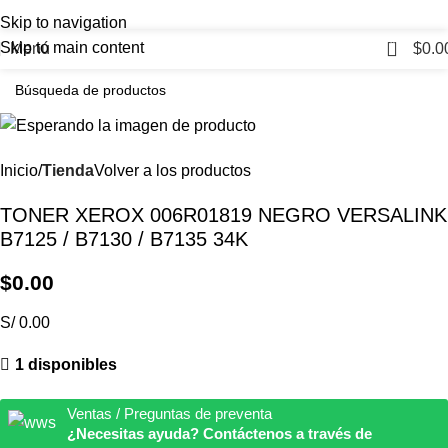
Skip to navigation
0
Skip to main content
Menú
$
0.0
Inicio
Tienda
Volver a los productos
TONER XEROX 006R01819 NEGRO VERSALINK
B7125 / B7130 / B7135 34K
$
0.00
S/ 0.00
1 disponibles
Ventas / Preguntas de preventa
¿Necesitas ayuda? Contáctenos a través de