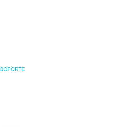
Zona Gamer
Accesorios
Impresoras
Suministros
Software
SOPORTE
Nosotros
Políticas de envío
Devoluciones
Preguntas frecuentes