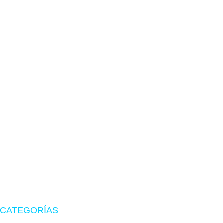
TIENDA EN LIMA
Visítanos en CyberPlaza
Tu tienda de confianza en hardware, suministros originales
y periféricos gamer.
CATEGORÍAS