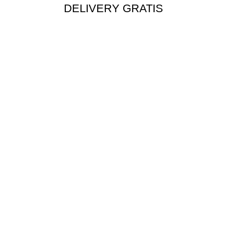
DELIVERY GRATIS
Envío rápido a todo el Perú
MÉTODOS DE PAGO
Tarjetas, transferencia y más