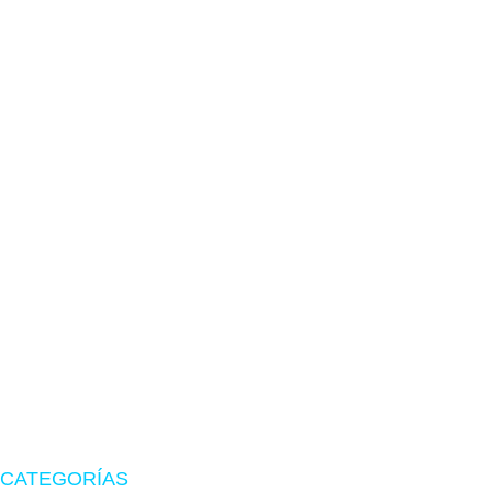
TIENDA EN LIMA
Visítanos en CyberPlaza
Tu tienda de confianza en hardware, suministros originales
y periféricos gamer.
CATEGORÍAS