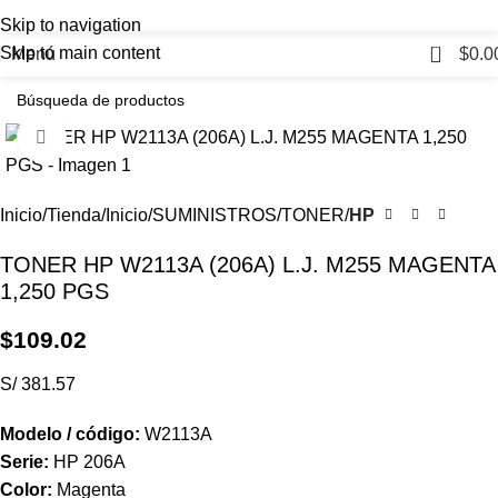
Skip to navigation
0
Skip to main content
Menú
$
0.0
Haga Click para agrandar
Inicio
Tienda
Inicio
SUMINISTROS
TONER
HP
TONER HP W2113A (206A) L.J. M255 MAGENTA
1,250 PGS
$
109.02
S/ 381.57
Modelo / código:
W2113A
Serie:
HP 206A
Color:
Magenta