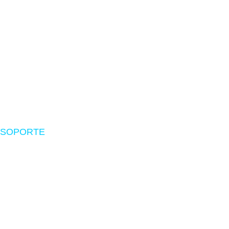
Zona Gamer
Accesorios
Impresoras
Suministros
Software
SOPORTE
Nosotros
Políticas de envío
Devoluciones
Preguntas frecuentes