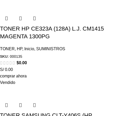
TONER HP CE323A (128A) L.J. CM1415
MAGENTA 1300PG
TONER
,
HP
,
Inicio
,
SUMINISTROS
SKU:
000135
$
0.00
S/ 0.00
comprar ahora
Vendido
TONER SAMSUNG CLT-Y406S (HP