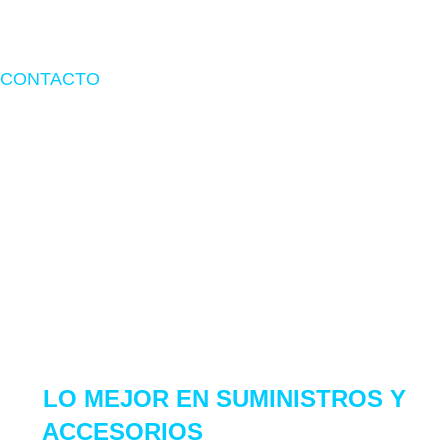
Términos de Garantía
CONTACTO
Dirección:
Av. Inca Garcilaso de la vega 1348 int.1061 tienda
1A-149 – Lima.
Email:
ventas@center7.com.pe
Telf:
(+51) 968 261 184
Copyright 2021 Center 7. Derechos Reservados
LO MEJOR EN
SUMINISTROS Y
ACCESORIOS
PARA TU SET UP