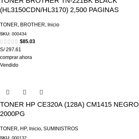
TONER BROTHER TN-221BK BLACK
(HL3150CDN/HL3170) 2,500 PAGINAS
TONER
,
BROTHER
,
Inicio
SKU:
000434
$
85.03
S/ 297.61
comprar ahora
Vendido
TONER HP CE320A (128A) CM1415 NEGRO
2000PG
TONER
,
HP
,
Inicio
,
SUMINISTROS
SKU:
000132