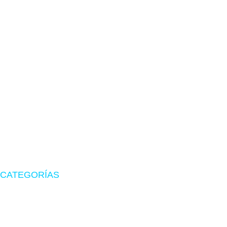
TIENDA EN LIMA
Visítanos en CyberPlaza
Tu tienda de confianza en hardware, suministros originales
y periféricos gamer.
CATEGORÍAS
Zona Gamer
Accesorios