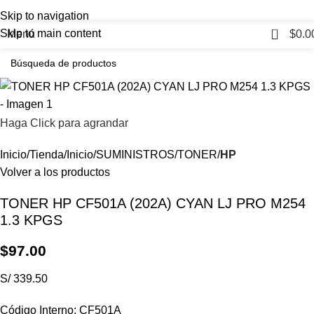
Skip to navigation
0
Skip to main content
Menú
$
0.0
Haga Click para agrandar
Inicio
Tienda
Inicio
SUMINISTROS
TONER
HP
Volver a los productos
TONER HP CF501A (202A) CYAN LJ PRO M254
1.3 KPGS
$
97.00
S/ 339.50
Código Interno: CF501A