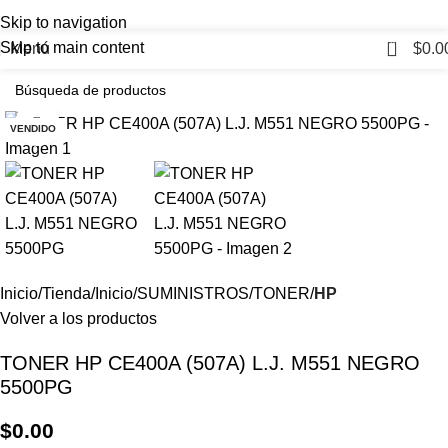
Skip to navigation
0
Skip to main content
Menú
$
0.0
Haga Click para agrandar
VENDIDO
Inicio
Tienda
Inicio
SUMINISTROS
TONER
HP
Volver a los productos
TONER HP CE400A (507A) L.J. M551 NEGRO
5500PG
$
0.00