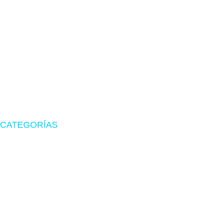
TIENDA EN LIMA
Visítanos en CyberPlaza
Tu tienda de confianza en hardware, suministros originales
y periféricos gamer.
CATEGORÍAS
Zona Gamer
Accesorios
Impresoras
Suministros