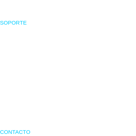
Software
SOPORTE
Nosotros
Políticas de envío
Devoluciones
Preguntas frecuentes
Libro de reclamaciones
Términos y Condiciones
Términos de Garantía
CONTACTO