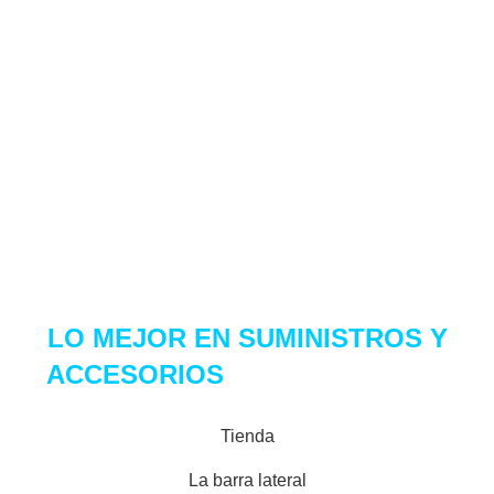
Dirección:
Av. Inca Garcilaso de la vega 1348 int.1061 tienda
1A-149 – Lima.
Email:
ventas@center7.com.pe
Telf:
(+51) 968 261 184
Copyright 2021 Center 7. Derechos Reservados
LO MEJOR EN
SUMINISTROS Y
ACCESORIOS
PARA TU SET UP
Tienda
La barra lateral