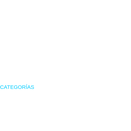
TIENDA EN LIMA
Visítanos en CyberPlaza
Tu tienda de confianza en hardware, suministros originales
y periféricos gamer.
CATEGORÍAS
Zona Gamer
Accesorios
Impresoras