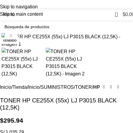
LO MEJOR EN
SUMINISTROS Y
Skip to navigation
ACCESORIOS
PARA TU SET UP
0
Skip to main content
Menú
$
0.0
Haga Click para agrandar
VENDIDO
Inicio
Tienda
Inicio
SUMINISTROS
TONER
HP
TONER HP CE255X (55x) LJ P3015 BLACK
(12,5K)
$
295.94
S/ 1,035.79