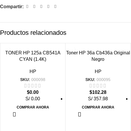
Compartir:
Productos relacionados
VENDIDO
VENDIDO
TONER HP 125a CB541A
Toner HP 36a Cb436a Original
CYAN (1.4K)
Negro
HP
HP
SKU:
000098
SKU:
000095
$
0.00
$
102.28
S/ 0.00
S/ 357.98
COMPRAR AHORA
COMPRAR AHORA