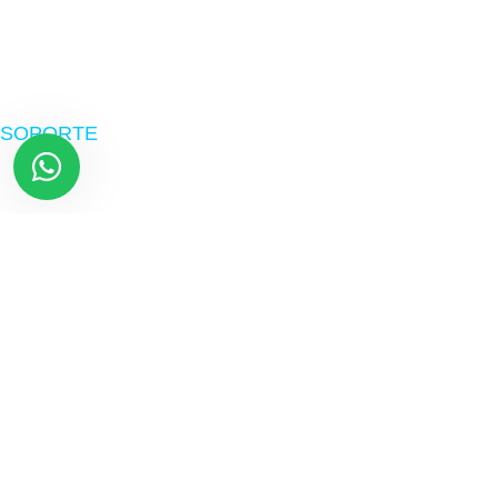
Suministros
Software
SOPORTE
Nosotros
Políticas de envío
Devoluciones
Preguntas frecuentes
Libro de reclamaciones
Términos y Condiciones
Términos de Garantía