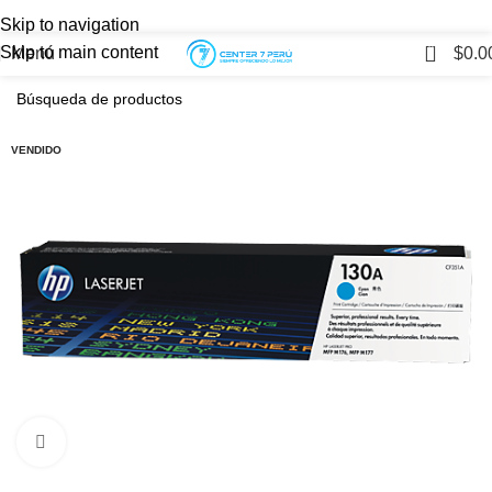
LO MEJOR EN
SUMINISTROS Y
Skip to navigation
ACCESORIOS
PARA TU SET UP
0
Skip to main content
Menú
$
0.0
VENDIDO
Haga Click para agrandar