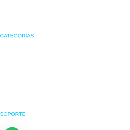
Tu tienda de confianza en hardware, suministros originales
y periféricos gamer.
CATEGORÍAS
Zona Gamer
Accesorios
Impresoras
Suministros
Software
SOPORTE
Nosotros