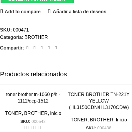
Add to compare
Añadir a lista de deseos
SKU:
000471
Categoría:
BROTHER
Compartir:
Productos relacionados
VENDIDO
toner brother tn-1060 p/hl-
TONER BROTHER TN-221Y
1112/dcp-1512
YELLOW
(HL3150CDN/HL3170CDW)
TONER
,
BROTHER
,
Inicio
TONER
,
BROTHER
,
Inicio
SKU:
000542
SKU:
000438