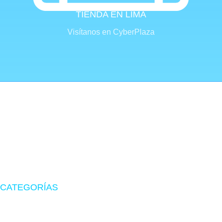
TIENDA EN LIMA
Visítanos en CyberPlaza
Tu tienda de confianza en hardware, suministros originales
y periféricos gamer.
CATEGORÍAS
Zona Gamer