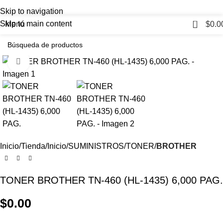
LO MEJOR EN
SUMINISTROS Y
Skip to navigation
ACCESORIOS
PARA TU SET UP
0
Skip to main content
Menú
$
0.0
Haga Click para agrandar
Inicio
Tienda
Inicio
SUMINISTROS
TONER
BROTHER
TONER BROTHER TN-460 (HL-1435) 6,000 PAG.
$
0.00