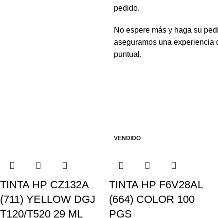
pedido.
No espere más y haga su pedi
aseguramos una experiencia de
puntual.
VENDIDO
TINTA HP CZ132A
TINTA HP F6V28AL
(711) YELLOW DGJ
(664) COLOR 100
T120/T520 29 ML
PGS