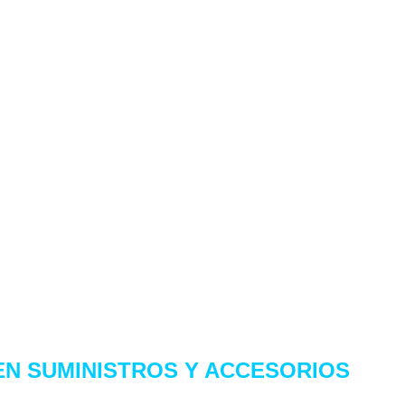
Nosotros
Políticas de envío
Devoluciones
Preguntas frecuentes
Libro de reclamaciones
Términos y Condiciones
Términos de Garantía
EN
SUMINISTROS Y ACCESORIOS
PARA