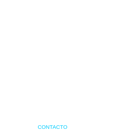
TIENDA EN LIMA
Visítanos en CyberPlaza
CONTACTO