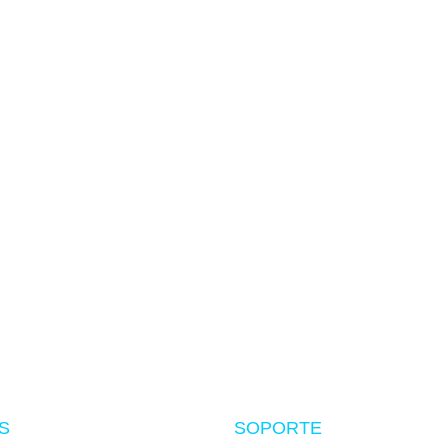
MÉTODOS DE PAGO
Tarjetas, transferencia y más
S
SOPORTE