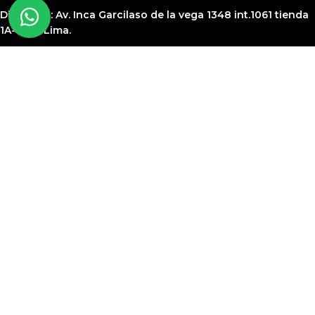
Dirección:
Av. Inca Garcilaso de la vega 1348 int.1061 tienda
1A-149 – Lima.
Email:
ventas@center7.com.pe
Telf:
(+51) 968 261 184
Copyright 2021 Center 7. Derechos Reservados
LO MEJOR EN
SUMINISTROS Y
ACCESORIOS
PARA TU SET UP
Tienda
La barra lateral