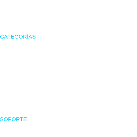
Tu tienda de confianza en hardware, suministros originales
y periféricos gamer.
CATEGORÍAS
Zona Gamer
Accesorios
Impresoras
Suministros
Software
SOPORTE
Nosotros