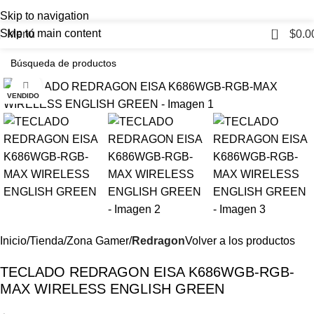
Skip to navigation
0
Skip to main content
Menú
$
0.0
Haga Click para agrandar
VENDIDO
Inicio
Tienda
Zona Gamer
Redragon
Volver a los productos
TECLADO REDRAGON EISA K686WGB-RGB-
MAX WIRELESS ENGLISH GREEN