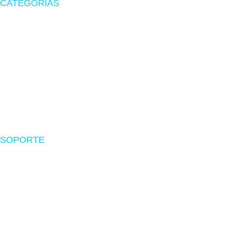
CATEGORÍAS
Zona Gamer
Accesorios
Impresoras
Suministros
Software
SOPORTE
Nosotros
Políticas de envío
Devoluciones