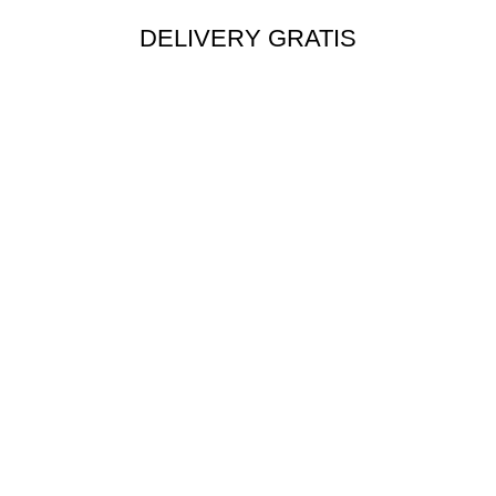
DELIVERY GRATIS
Envío rápido a todo el Perú
MÉTODOS DE PAGO