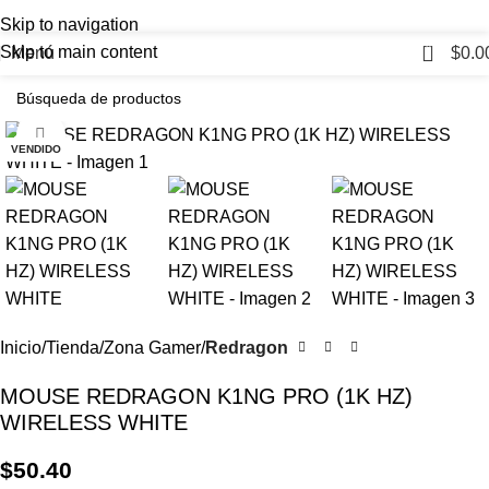
Skip to navigation
0
Skip to main content
Menú
$
0.0
Haga Click para agrandar
VENDIDO
Inicio
Tienda
Zona Gamer
Redragon
MOUSE REDRAGON K1NG PRO (1K HZ)
WIRELESS WHITE
$
50.40