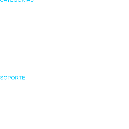
CATEGORÍAS
Zona Gamer
Accesorios
Impresoras
Suministros
Software
SOPORTE
Nosotros
Políticas de envío
Devoluciones