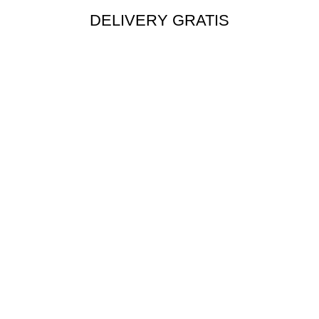
DELIVERY GRATIS
Envío rápido a todo el Perú
MÉTODOS DE PAGO
Tarjetas, transferencia y más