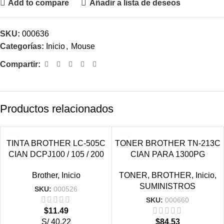
Add to compare
Añadir a lista de deseos
SKU:
000636
Categorías:
Inicio
,
Mouse
Compartir:
Productos relacionados
VENDIDO
VENDIDO
TINTA BROTHER LC-505C
TONER BROTHER TN-213C
CIAN DCPJ100 / 105 / 200
CIAN PARA 1300PG
Brother
,
Inicio
TONER
,
BROTHER
,
Inicio
,
SUMINISTROS
SKU:
000526
SKU:
000660
$
11.49
S/ 40.22
$
84.53