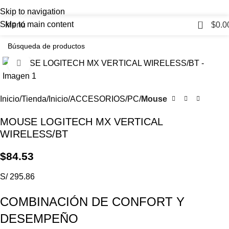
Skip to navigation
0
Skip to main content
Menú
$
0.0
Haga Click para agrandar
Inicio
Tienda
Inicio
ACCESORIOS
PC
Mouse
MOUSE LOGITECH MX VERTICAL
WIRELESS/BT
$
84.53
S/ 295.86
COMBINACIÓN DE CONFORT Y
DESEMPEÑO