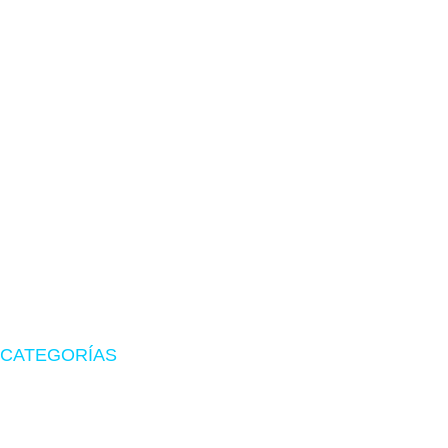
TIENDA EN LIMA
Visítanos en CyberPlaza
Tu tienda de confianza en hardware, suministros originales
y periféricos gamer.
CATEGORÍAS
Zona Gamer
Accesorios