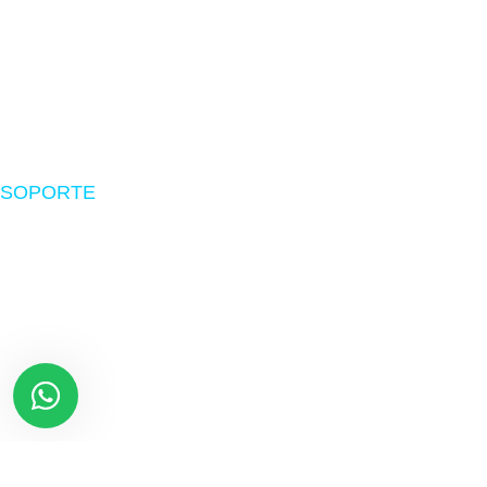
Impresoras
Suministros
Software
SOPORTE
Nosotros
Políticas de envío
Devoluciones
Preguntas frecuentes
Libro de reclamaciones
Términos y Condiciones