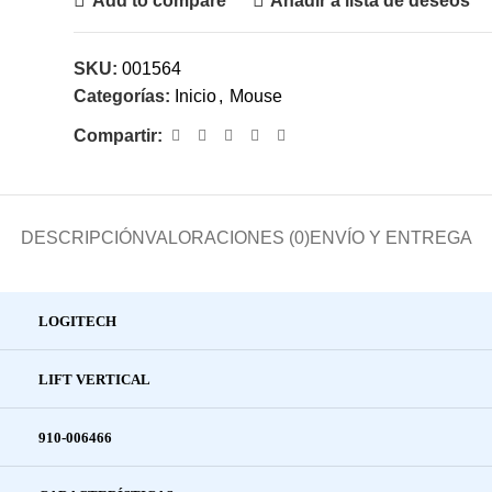
Add to compare
Añadir a lista de deseos
SKU:
001564
Categorías:
Inicio
,
Mouse
Compartir:
DESCRIPCIÓN
VALORACIONES (0)
ENVÍO Y ENTREGA
LOGITECH
LIFT VERTICAL
910-006466