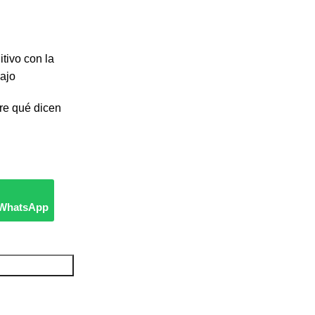
tivo con la
bajo
re qué dicen
e WhatsApp