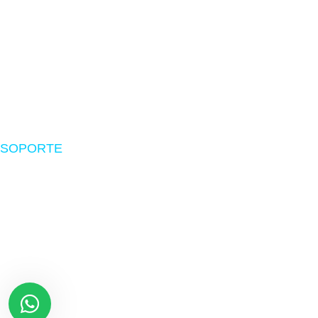
Accesorios
Impresoras
Suministros
Software
SOPORTE
Nosotros
Políticas de envío
Devoluciones
Preguntas frecuentes
Libro de reclamaciones