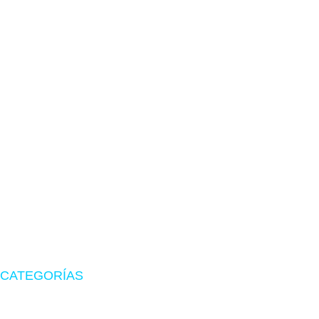
TIENDA EN LIMA
Visítanos en CyberPlaza
Tu tienda de confianza en hardware, suministros originales
y periféricos gamer.
CATEGORÍAS
Zona Gamer