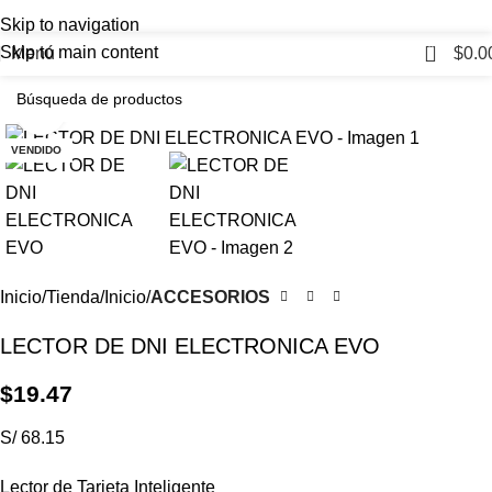
Skip to navigation
0
Skip to main content
Menú
$
0.0
Haga Click para agrandar
VENDIDO
Inicio
Tienda
Inicio
ACCESORIOS
LECTOR DE DNI ELECTRONICA EVO
$
19.47
S/ 68.15
Lector de Tarjeta Inteligente