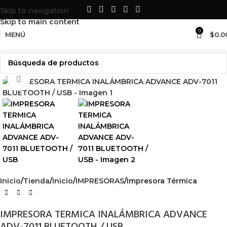
LO MEJOR EN
SUMINISTROS Y
Skip to navigation
ACCESORIOS
PARA TU SET UP
Skip to main content
0
MENÚ
$
0.0
Haga Click para agrandar
Inicio
Tienda
Inicio
IMPRESORAS
Impresora Térmica
IMPRESORA TERMICA INALÁMBRICA ADVANCE