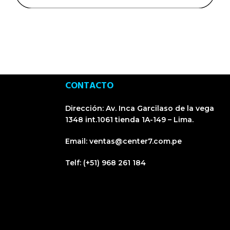
TIENDA EN LIMA
Visítanos en CyberPlaza
CONTACTO
Dirección:
Av. Inca Garcilaso de la vega
1348 int.1061 tienda 1A-149 – Lima.
Email:
ventas@center7.com.pe
Telf:
(+51) 968 261 184