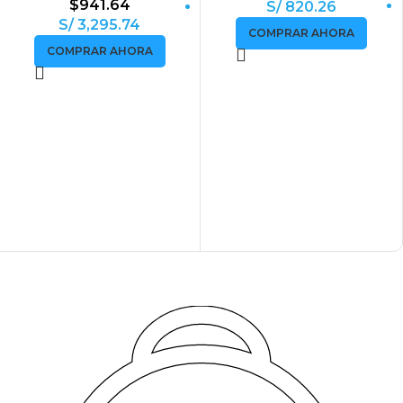
$
941.64
S/ 820.26
S/ 3,295.74
COMPRAR AHORA
COMPRAR AHORA