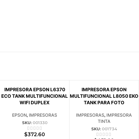
VENDIDO
VENDIDO
IMPRESORA EPSON L6370
IMPRESORA EPSON
ECO TANK MULTIFUNCIONAL
MULTIFUNCIONAL L8050 EKO
WIFI DUPLEX
TANK PARA FOTO
EPSON
,
IMPRESORAS
IMPRESORAS
,
IMPRESORA
TINTA
SKU:
001330
SKU:
001734
$
372.60