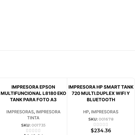
VENDIDO
VENDIDO
IMPRESORA EPSON
IMPRESORA HP SMART TANK
MULTIFUNCIONAL L8180 EKO
720 MULTI.DUPLEX WIFI Y
TANK PARA FOTO A3
BLUETOOTH
IMPRESORAS
,
IMPRESORA
HP
,
IMPRESORAS
TINTA
SKU:
001678
SKU:
001735
$
234.36