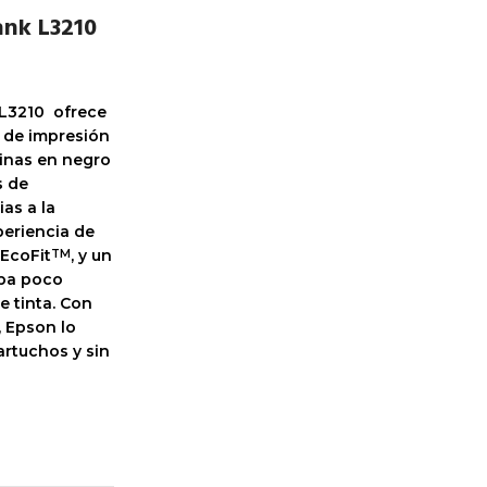
ank L3210
 L3210 ofrece
o de impresión
ginas en negro
s de
ias a la
eriencia de
 EcoFit
, y un
TM
upa poco
e tinta. Con
, Epson lo
artuchos y sin