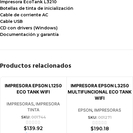
Impresora EcoTank L3210
Botellas de tinta de inicialización
Cable de corriente AC
Cable USB
CD con drivers (Windows)
Documentación y garantía
Productos relacionados
VENDIDO
VENDIDO
IMPRESORA EPSON L1250
IMPRESORA EPSON L3250
ECO TANK WIFI
MULTIFUNCIONAL ECO TANK
WIFI
IMPRESORAS
,
IMPRESORA
TINTA
EPSON
,
IMPRESORAS
SKU:
001744
SKU:
001271
$
139.92
$
190.18