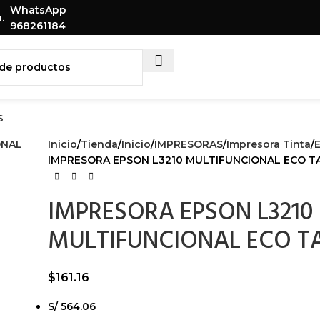
WhatsApp
.
SORIOS
PARA TU SET UP
968261184
S
Inicio
Tienda
Inicio
IMPRESORAS
Impresora Tinta
IMPRESORA EPSON L3210 MULTIFUNCIONAL ECO T
IMPRESORA EPSON L3210
MULTIFUNCIONAL ECO T
$
161.16
S/ 564.06