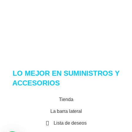
Email:
ventas@center7.com.pe
Telf:
(+51) 968 261 184
Copyright 2021 Center 7. Derechos Reservados
LO MEJOR EN
SUMINISTROS Y
ACCESORIOS
PARA TU SET UP
Tienda
La barra lateral
Lista de deseos