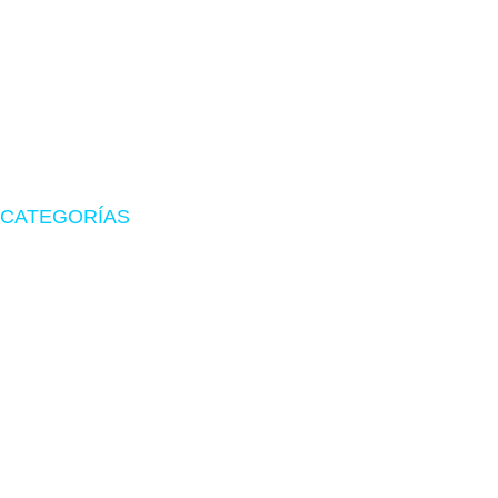
Visítanos en CyberPlaza
Tu tienda de confianza en hardware, suministros originales
y periféricos gamer.
CATEGORÍAS
Zona Gamer
Accesorios
Impresoras
Suministros
Software