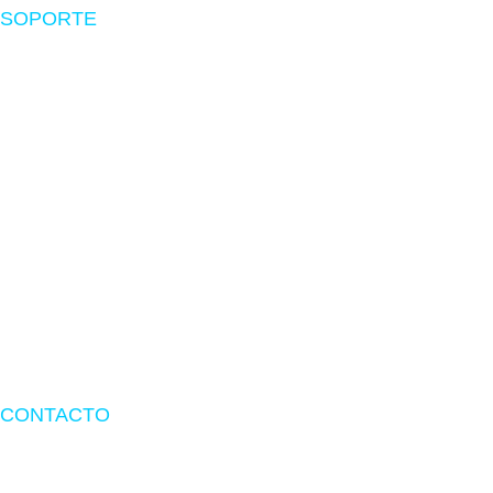
SOPORTE
Nosotros
Políticas de envío
Devoluciones
Preguntas frecuentes
Libro de reclamaciones
Términos y Condiciones
Términos de Garantía
CONTACTO
Dirección:
Av. Inca Garcilaso de la vega 1348 int.1061 tienda
1A-149 – Lima.