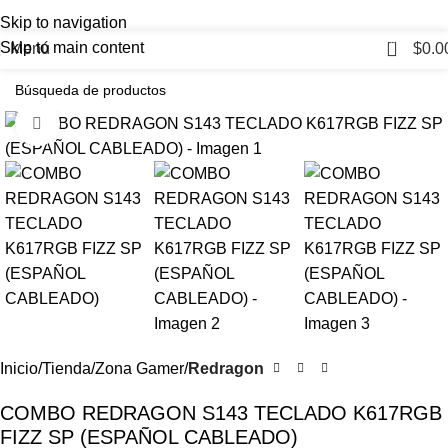
Skip to navigation
0
Skip to main content
Menú
$
0.0
Haga Click para agrandar
Inicio
Tienda
Zona Gamer
Redragon
COMBO REDRAGON S143 TECLADO K617RGB
FIZZ SP (ESPAÑOL CABLEADO)