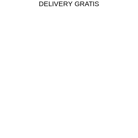
DELIVERY GRATIS
Envío rápido a todo el Perú
MÉTODOS DE PAGO
Tarjetas, transferencia y más