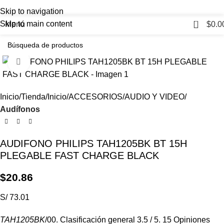
Skip to navigation
0
Skip to main content
Menú
$
0.0
Haga Click para agrandar
Inicio
Tienda
Inicio
ACCESORIOS
AUDIO Y VIDEO
Audífonos
AUDIFONO PHILIPS TAH1205BK BT 15H
PLEGABLE FAST CHARGE BLACK
$
20.86
S/ 73.01
TAH1205BK
/00. Clasificación general 3.5 / 5. 15 Opiniones