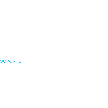
Zona Gamer
Accesorios
Impresoras
Suministros
Software
SOPORTE
Nosotros
Políticas de envío
Devoluciones
Preguntas frecuentes