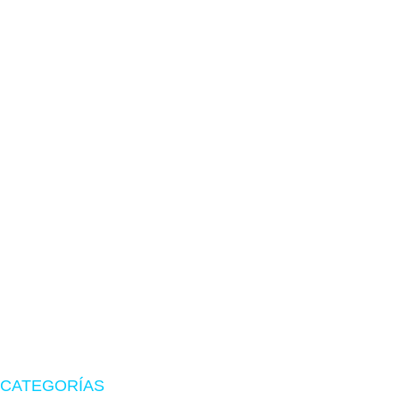
TIENDA EN LIMA
Visítanos en CyberPlaza
Tu tienda de confianza en hardware, suministros originales
y periféricos gamer.
CATEGORÍAS